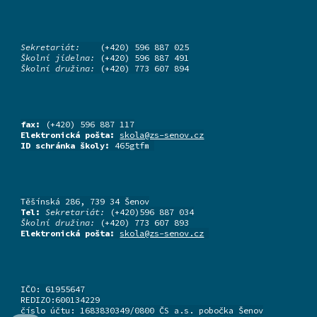
Sekretariát:
(+420) 596 887 025
Školní jídelna:
(+420) 596 887 491
Školní družina:
(+420) 773 607 894
fax:
(+420) 596 887 117
Elektronická pošta:
skola@zs-senov.cz
ID schránka školy:
465gtfm
Těšínská 286, 739 34 Šenov
Tel:
Sekretariát:
(+420)596 887 034
Školní družina:
(+420) 773 607 893
Elektronická pošta:
skola@zs-senov.cz
IČO: 61955647
REDIZO:600134229
číslo účtu: 1683830349/0800 ČS a.s. pobočka Šenov